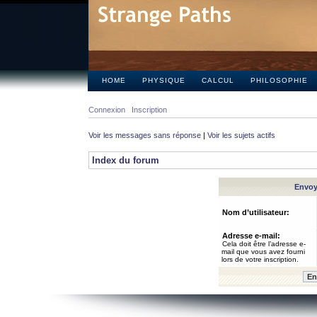
HOME
PHYSIQUE
CALCUL
PHILOSOPHIE
Connexion
Inscription
Voir les messages sans réponse
|
Voir les sujets actifs
Index du forum
Envoye
Nom d’utilisateur:
Adresse e-mail:
Cela doit être l’adresse e-
mail que vous avez fourni
lors de votre inscription.