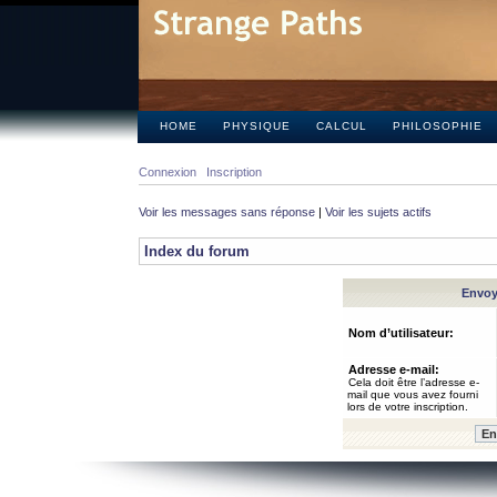
HOME
PHYSIQUE
CALCUL
PHILOSOPHIE
Connexion
Inscription
Voir les messages sans réponse
|
Voir les sujets actifs
Index du forum
Envoye
Nom d’utilisateur:
Adresse e-mail:
Cela doit être l’adresse e-
mail que vous avez fourni
lors de votre inscription.