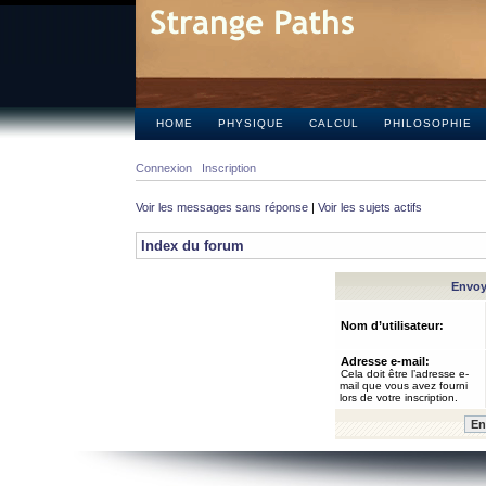
HOME
PHYSIQUE
CALCUL
PHILOSOPHIE
Connexion
Inscription
Voir les messages sans réponse
|
Voir les sujets actifs
Index du forum
Envoye
Nom d’utilisateur:
Adresse e-mail:
Cela doit être l’adresse e-
mail que vous avez fourni
lors de votre inscription.