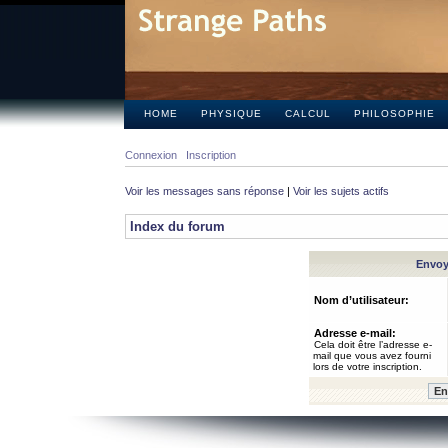
HOME
PHYSIQUE
CALCUL
PHILOSOPHIE
Connexion
Inscription
Voir les messages sans réponse
|
Voir les sujets actifs
Index du forum
Envoye
Nom d’utilisateur:
Adresse e-mail:
Cela doit être l’adresse e-
mail que vous avez fourni
lors de votre inscription.