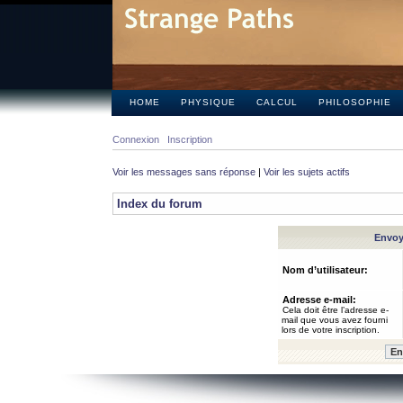
HOME
PHYSIQUE
CALCUL
PHILOSOPHIE
Connexion
Inscription
Voir les messages sans réponse
|
Voir les sujets actifs
Index du forum
Envoye
Nom d’utilisateur:
Adresse e-mail:
Cela doit être l’adresse e-
mail que vous avez fourni
lors de votre inscription.