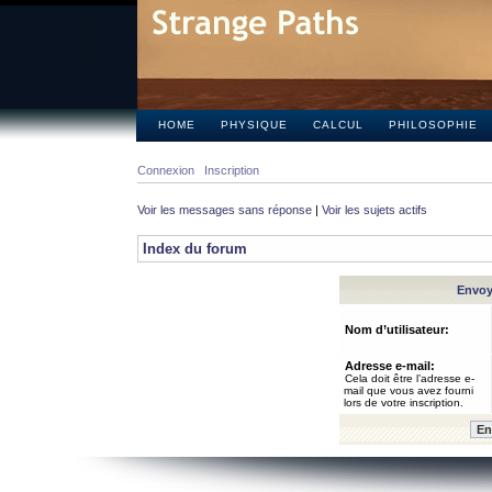
HOME
PHYSIQUE
CALCUL
PHILOSOPHIE
Connexion
Inscription
Voir les messages sans réponse
|
Voir les sujets actifs
Index du forum
Envoye
Nom d’utilisateur:
Adresse e-mail:
Cela doit être l’adresse e-
mail que vous avez fourni
lors de votre inscription.