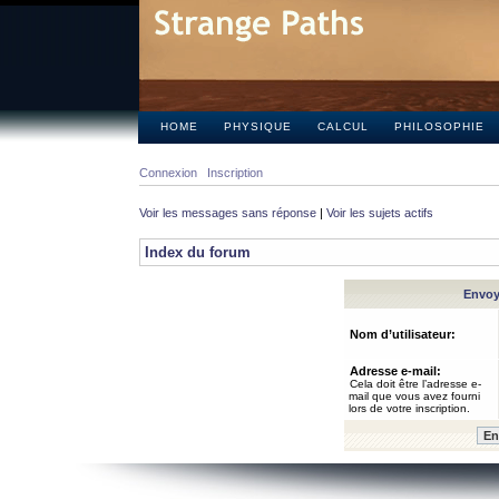
HOME
PHYSIQUE
CALCUL
PHILOSOPHIE
Connexion
Inscription
Voir les messages sans réponse
|
Voir les sujets actifs
Index du forum
Envoye
Nom d’utilisateur:
Adresse e-mail:
Cela doit être l’adresse e-
mail que vous avez fourni
lors de votre inscription.