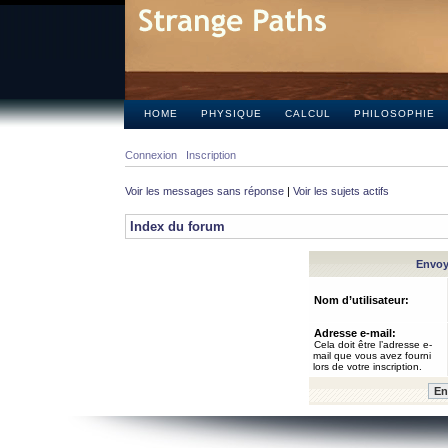
HOME
PHYSIQUE
CALCUL
PHILOSOPHIE
Connexion
Inscription
Voir les messages sans réponse
|
Voir les sujets actifs
Index du forum
Envoye
Nom d’utilisateur:
Adresse e-mail:
Cela doit être l’adresse e-
mail que vous avez fourni
lors de votre inscription.