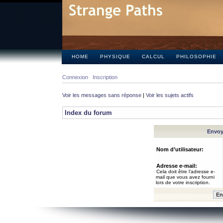
HOME
PHYSIQUE
CALCUL
PHILOSOPHIE
Connexion
Inscription
Voir les messages sans réponse
|
Voir les sujets actifs
Index du forum
Envoye
Nom d’utilisateur:
Adresse e-mail:
Cela doit être l’adresse e-
mail que vous avez fourni
lors de votre inscription.