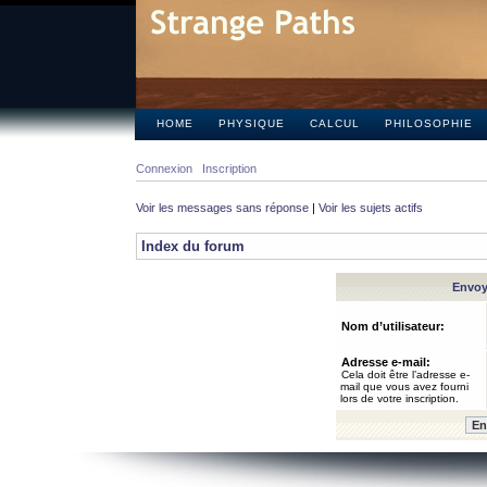
HOME
PHYSIQUE
CALCUL
PHILOSOPHIE
Connexion
Inscription
Voir les messages sans réponse
|
Voir les sujets actifs
Index du forum
Envoye
Nom d’utilisateur:
Adresse e-mail:
Cela doit être l’adresse e-
mail que vous avez fourni
lors de votre inscription.