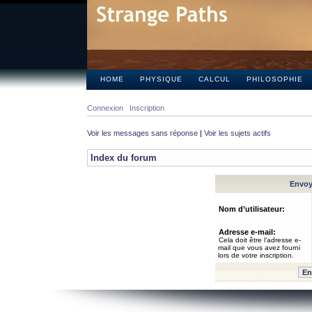
HOME
PHYSIQUE
CALCUL
PHILOSOPHIE
Connexion
Inscription
Voir les messages sans réponse
|
Voir les sujets actifs
Index du forum
Envoye
Nom d’utilisateur:
Adresse e-mail:
Cela doit être l’adresse e-
mail que vous avez fourni
lors de votre inscription.