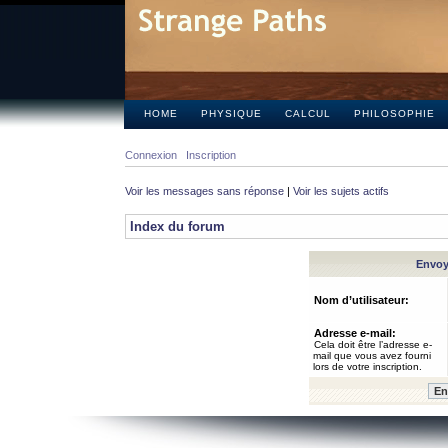
HOME
PHYSIQUE
CALCUL
PHILOSOPHIE
Connexion
Inscription
Voir les messages sans réponse
|
Voir les sujets actifs
Index du forum
Envoye
Nom d’utilisateur:
Adresse e-mail:
Cela doit être l’adresse e-
mail que vous avez fourni
lors de votre inscription.