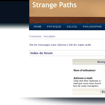
HOME
PHYSIQUE
CALCUL
PHILOSOPHIE
Connexion
Inscription
Voir les messages sans réponse
|
Voir les sujets actifs
Index du forum
Envoye
Nom d’utilisateur:
Adresse e-mail:
Cela doit être l’adresse e-
mail que vous avez fourni
lors de votre inscription.