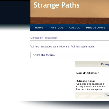
HOME
PHYSIQUE
CALCUL
PHILOSOPHIE
Connexion
Inscription
Voir les messages sans réponse
|
Voir les sujets actifs
Index du forum
Envoye
Nom d’utilisateur:
Adresse e-mail:
Cela doit être l’adresse e-
mail que vous avez fourni
lors de votre inscription.