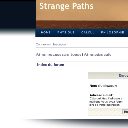
HOME
PHYSIQUE
CALCUL
PHILOSOPHIE
Connexion
Inscription
Voir les messages sans réponse
|
Voir les sujets actifs
Index du forum
Envoye
Nom d’utilisateur:
Adresse e-mail:
Cela doit être l’adresse e-
mail que vous avez fourni
lors de votre inscription.