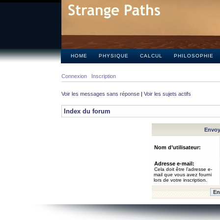
HOME
PHYSIQUE
CALCUL
PHILOSOPHIE
Connexion
Inscription
Voir les messages sans réponse
|
Voir les sujets actifs
Index du forum
Envoye
Nom d’utilisateur:
Adresse e-mail:
Cela doit être l’adresse e-
mail que vous avez fourni
lors de votre inscription.