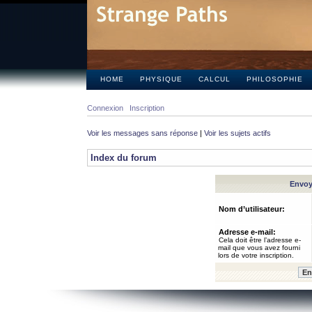
HOME
PHYSIQUE
CALCUL
PHILOSOPHIE
Connexion
Inscription
Voir les messages sans réponse
|
Voir les sujets actifs
Index du forum
Envoye
Nom d’utilisateur:
Adresse e-mail:
Cela doit être l’adresse e-
mail que vous avez fourni
lors de votre inscription.