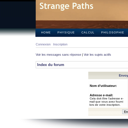
HOME
PHYSIQUE
CALCUL
PHILOSOPHIE
Connexion
Inscription
Voir les messages sans réponse
|
Voir les sujets actifs
Index du forum
Envoye
Nom d’utilisateur:
Adresse e-mail:
Cela doit être l’adresse e-
mail que vous avez fourni
lors de votre inscription.