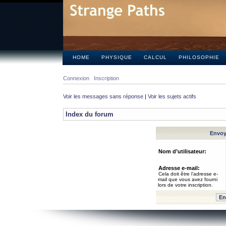
HOME
PHYSIQUE
CALCUL
PHILOSOPHIE
Connexion
Inscription
Voir les messages sans réponse
|
Voir les sujets actifs
Index du forum
Envoye
Nom d’utilisateur:
Adresse e-mail:
Cela doit être l’adresse e-
mail que vous avez fourni
lors de votre inscription.