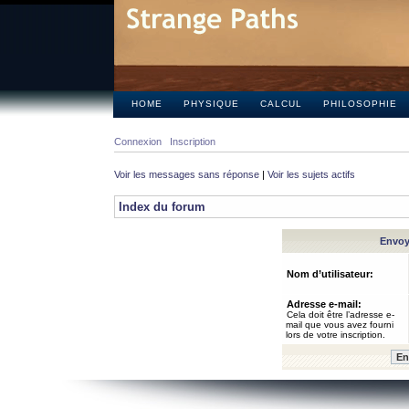
HOME
PHYSIQUE
CALCUL
PHILOSOPHIE
Connexion
Inscription
Voir les messages sans réponse
|
Voir les sujets actifs
Index du forum
Envoye
Nom d’utilisateur:
Adresse e-mail:
Cela doit être l’adresse e-
mail que vous avez fourni
lors de votre inscription.