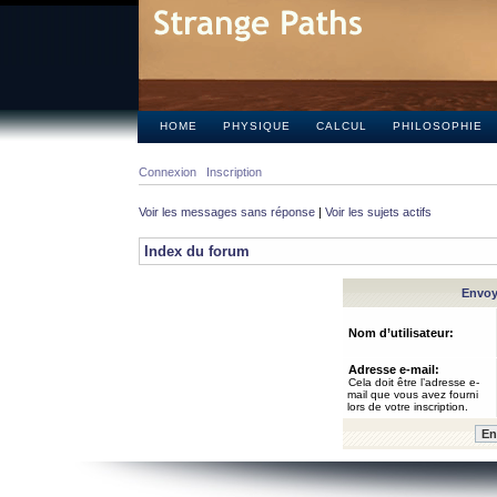
HOME
PHYSIQUE
CALCUL
PHILOSOPHIE
Connexion
Inscription
Voir les messages sans réponse
|
Voir les sujets actifs
Index du forum
Envoye
Nom d’utilisateur:
Adresse e-mail:
Cela doit être l’adresse e-
mail que vous avez fourni
lors de votre inscription.