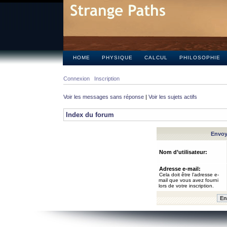
HOME
PHYSIQUE
CALCUL
PHILOSOPHIE
Connexion
Inscription
Voir les messages sans réponse
|
Voir les sujets actifs
Index du forum
Envoye
Nom d’utilisateur:
Adresse e-mail:
Cela doit être l’adresse e-
mail que vous avez fourni
lors de votre inscription.