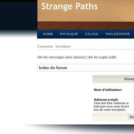
HOME
PHYSIQUE
CALCUL
PHILOSOPHIE
Connexion
Inscription
Voir les messages sans réponse
|
Voir les sujets actifs
Index du forum
Envoye
Nom d’utilisateur:
Adresse e-mail:
Cela doit être l’adresse e-
mail que vous avez fourni
lors de votre inscription.