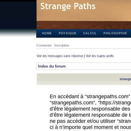
HOME
PHYSIQUE
CALCUL
PHILOSOPHIE
Connexion
Inscription
Voir les messages sans réponse
|
Voir les sujets actifs
Index du forum
strange
En accédant à “strangepaths.com” (d
“strangepaths.com”, “https://stra
d’être légalement responsable des 
d’être légalement responsable de to
ne pas accéder et/ou utiliser “str
ci à n’importe quel moment et nous