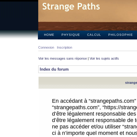
HOME
PHYSIQUE
CALCUL
PHILOSOPHIE
Connexion
Inscription
Voir les messages sans réponse
|
Voir les sujets actifs
Index du forum
strange
En accédant à “strangepaths.com” (d
“strangepaths.com”, “https://stra
d’être légalement responsable des 
d’être légalement responsable de to
ne pas accéder et/ou utiliser “str
ci à n’importe quel moment et nous