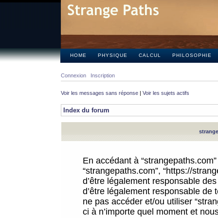
HOME
PHYSIQUE
CALCUL
PHILOSOPHIE
Connexion
Inscription
Voir les messages sans réponse
|
Voir les sujets actifs
Index du forum
strange
En accédant à “strangepaths.com” (d
“strangepaths.com”, “https://stra
d’être légalement responsable des 
d’être légalement responsable de to
ne pas accéder et/ou utiliser “str
ci à n’importe quel moment et nous