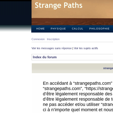
HOME
PHYSIQUE
CALCUL
PHILOSOPHIE
Connexion
Inscription
Voir les messages sans réponse
|
Voir les sujets actifs
Index du forum
strange
En accédant à “strangepaths.com” (d
“strangepaths.com”, “https://stra
d’être légalement responsable des 
d’être légalement responsable de to
ne pas accéder et/ou utiliser “str
ci à n’importe quel moment et nous