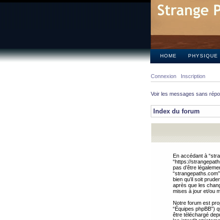
HOME
PHYSIQUE
Connexion
Inscription
Voir les messages sans rép
Index du forum
En accédant à “stra
“https://strangepat
pas d’être légalemen
“strangepaths.com”.
bien qu’il soit pru
après que les chang
mises à jour et/ou m
Notre forum est pro
“Équipes phpBB”) qui
être téléchargé dep