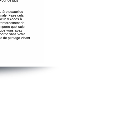
Pour de plus
ctère sexuel ou
nale. Faire cela
seur d’Accès à
 renforcement de
importe quel sujet
s que vous avez
partie sans votre
e de piratage visant