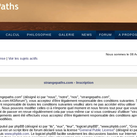
CALCUL
PHILOSOPHIE
GALERIE
NEWS
FORUM
A PROPO
Nous sommes le 08 A
onse
|
Voir les sujets actifs
strangepaths.com - Inscription
ngepaths.com” (désigné ici par “nous”, “notre”, “nos”, “strangepaths.com”,
hs.com:443/forum”), vous acceptez d’être légalement responsable des conditions suivantes. 
t responsable de toutes les conditions suivantes veuillez alors ne pas accéder et/ou utiliser
 Nous pouvons modifier celles-ci à n’importe quel moment et nous ferons tout pour que vou
dent de passer en revue régulièrement cela par vous-même car si vous continuez d’utiliser “s
ements aient été effectués vous acceptez d’être légalement responsable des conditions après
odifiées.
pulsé par phpBB (désigné ici par “ils”, “eux”, “leur”, “logiciel phpBB”, “www.phpbb.com”, “Gr
 est un script libre de forum déclaré sous la license “
General Public License
” (désigné ici p
uis
www.phpbb.com
. Le logiciel phpBB facilite seulement les discussions basées sur Internet