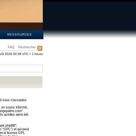
S
RESSOURCES
FAQ
Rechercher
oût 2026 00:39 UTC + 1 heure
Si vous n’acceptez
s en soyez informé,
trangepaths.com”
 qu’elles aient été
oupe phpBB”,
ar “GPL”) et qui peut
 et la license GPL