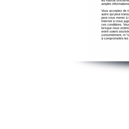
les interdit strict
amples informations
Vous acceptez de ne
autre qui peut trans
peut vous mener à 
Internet si nous ju
ces conditions. Vous
lorsque nous estimo
entré soient stocké
consentement, ni “s
à compromettre les