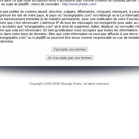
ement dans ce que nous acceptons et/ou n’acceptons pas comme contenu ou conduite permis. 
 au sujet de phpBB , merci de consulter :
http://www.phpbb.com/
.
 pas publier de contenu abusif, obscène, vulgaire, diffamatoire, choquant, menaçant, à cara
gresser les lois de votre pays, le pays où “strangepaths.com” est hébergé ou la Loi Internatio
un bannissement immédiat et de manière permanente, avec une notification de votre Fournis
geons que c’est nécessaire. L’adresse IP de tous les messages est enregistrée pour aider au
 acceptez que “strangepaths.com” ait le droit de supprimer, éditer, déplacer ou verrouiller n’
ns que cela est nécessaire. En tant qu’utilisateur vous acceptez que toutes les information
es dans notre base de données. Bien que cette information ne sera pas diffusée à une tierce 
trangepaths.com” ou ni phpBB ne pourront être tenus comme responsable en cas de tentativ
 données.
Copyright 2006-2008 Strange Paths, all rights reserved.