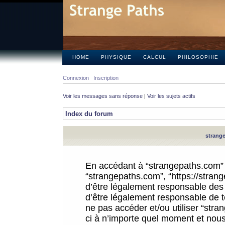
HOME
PHYSIQUE
CALCUL
PHILOSOPHIE
Connexion
Inscription
Voir les messages sans réponse
|
Voir les sujets actifs
Index du forum
strange
En accédant à “strangepaths.com” (d
“strangepaths.com”, “https://stra
d’être légalement responsable des 
d’être légalement responsable de to
ne pas accéder et/ou utiliser “str
ci à n’importe quel moment et nous