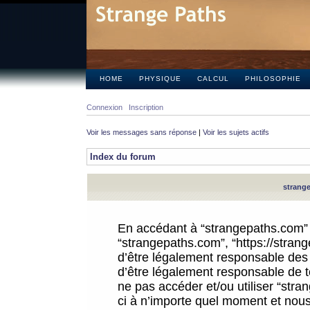
HOME
PHYSIQUE
CALCUL
PHILOSOPHIE
Connexion
Inscription
Voir les messages sans réponse
|
Voir les sujets actifs
Index du forum
strange
En accédant à “strangepaths.com” (d
“strangepaths.com”, “https://stra
d’être légalement responsable des 
d’être légalement responsable de to
ne pas accéder et/ou utiliser “str
ci à n’importe quel moment et nous