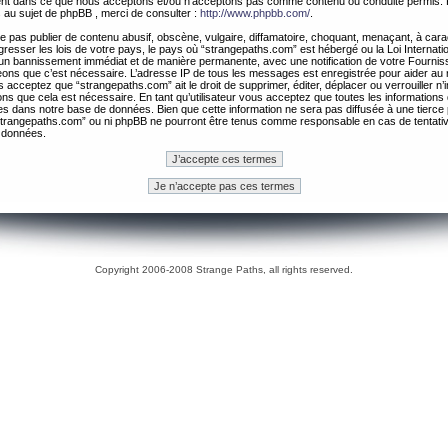
ement dans ce que nous acceptons et/ou n’acceptons pas comme contenu ou conduite permis. 
 au sujet de phpBB , merci de consulter :
http://www.phpbb.com/
.
 pas publier de contenu abusif, obscène, vulgaire, diffamatoire, choquant, menaçant, à cara
gresser les lois de votre pays, le pays où “strangepaths.com” est hébergé ou la Loi Internatio
un bannissement immédiat et de manière permanente, avec une notification de votre Fournis
geons que c’est nécessaire. L’adresse IP de tous les messages est enregistrée pour aider au
 acceptez que “strangepaths.com” ait le droit de supprimer, éditer, déplacer ou verrouiller n’
ns que cela est nécessaire. En tant qu’utilisateur vous acceptez que toutes les information
es dans notre base de données. Bien que cette information ne sera pas diffusée à une tierce 
trangepaths.com” ou ni phpBB ne pourront être tenus comme responsable en cas de tentativ
 données.
Copyright 2006-2008 Strange Paths, all rights reserved.