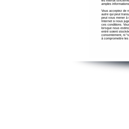
les interdit strict
amples informations
Vous acceptez de ne
autre qui peut trans
peut vous mener à 
Internet si nous ju
ces conditions. Vous
lorsque nous estimo
entré soient stocké
consentement, ni “s
à compromettre les