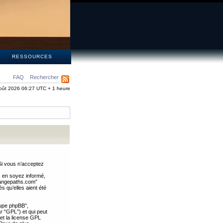
S
RESSOURCES
FAQ
Rechercher
oût 2026 06:27 UTC + 1 heure
Si vous n’acceptez
s en soyez informé,
trangepaths.com”
 qu’elles aient été
oupe phpBB”,
ar “GPL”) et qui peut
 et la license GPL