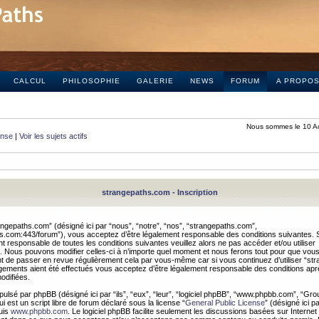
CALCUL
PHILOSOPHIE
GALERIE
NEWS
FORUM
A PROPO
Nous sommes le 10 A
onse
|
Voir les sujets actifs
strangepaths.com - Inscription
ngepaths.com” (désigné ici par “nous”, “notre”, “nos”, “strangepaths.com”,
hs.com:443/forum”), vous acceptez d’être légalement responsable des conditions suivantes. 
t responsable de toutes les conditions suivantes veuillez alors ne pas accéder et/ou utiliser
 Nous pouvons modifier celles-ci à n’importe quel moment et nous ferons tout pour que vou
dent de passer en revue régulièrement cela par vous-même car si vous continuez d’utiliser “s
ements aient été effectués vous acceptez d’être légalement responsable des conditions après
odifiées.
pulsé par phpBB (désigné ici par “ils”, “eux”, “leur”, “logiciel phpBB”, “www.phpbb.com”, “Gr
 est un script libre de forum déclaré sous la license “
General Public License
” (désigné ici p
uis
www.phpbb.com
. Le logiciel phpBB facilite seulement les discussions basées sur Internet