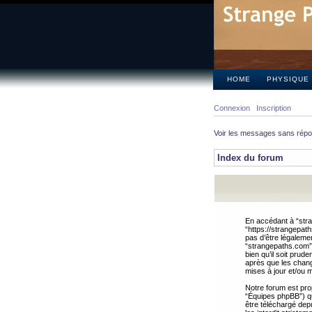
HOME
PHYSIQUE
Connexion
Inscription
Voir les messages sans rép
Index du forum
En accédant à “stra
“https://strangepat
pas d’être légalemen
“strangepaths.com”.
bien qu’il soit pru
après que les chang
mises à jour et/ou m
Notre forum est pro
“Équipes phpBB”) qui
être téléchargé dep