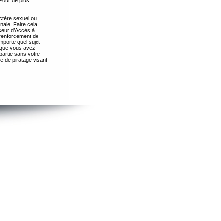
Pour de plus
ctère sexuel ou
nale. Faire cela
seur d’Accès à
 renforcement de
importe quel sujet
s que vous avez
partie sans votre
e de piratage visant