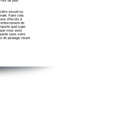
Pour de plus
ctère sexuel ou
nale. Faire cela
seur d’Accès à
 renforcement de
importe quel sujet
s que vous avez
partie sans votre
e de piratage visant