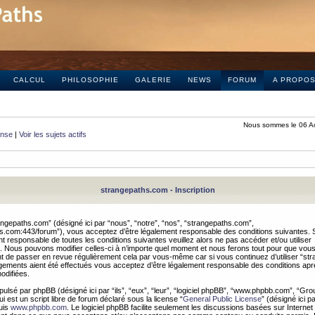
CALCUL
PHILOSOPHIE
GALERIE
NEWS
FORUM
A PROPO
Nous sommes le 06 A
onse
|
Voir les sujets actifs
strangepaths.com - Inscription
ngepaths.com” (désigné ici par “nous”, “notre”, “nos”, “strangepaths.com”,
hs.com:443/forum”), vous acceptez d’être légalement responsable des conditions suivantes. 
t responsable de toutes les conditions suivantes veuillez alors ne pas accéder et/ou utiliser
 Nous pouvons modifier celles-ci à n’importe quel moment et nous ferons tout pour que vou
dent de passer en revue régulièrement cela par vous-même car si vous continuez d’utiliser “s
ements aient été effectués vous acceptez d’être légalement responsable des conditions après
odifiées.
pulsé par phpBB (désigné ici par “ils”, “eux”, “leur”, “logiciel phpBB”, “www.phpbb.com”, “Gr
 est un script libre de forum déclaré sous la license “
General Public License
” (désigné ici p
uis
www.phpbb.com
. Le logiciel phpBB facilite seulement les discussions basées sur Internet