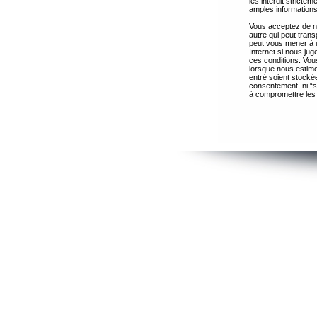
les interdit strict
amples informations
Vous acceptez de ne
autre qui peut trans
peut vous mener à 
Internet si nous ju
ces conditions. Vous
lorsque nous estimo
entré soient stocké
consentement, ni “s
à compromettre les