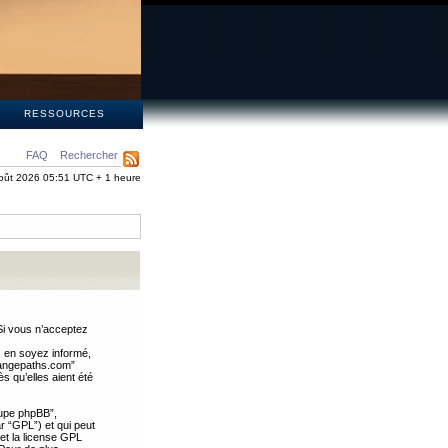
S
RESSOURCES
FAQ
Rechercher
oût 2026 05:51 UTC + 1 heure
Si vous n’acceptez
s en soyez informé,
trangepaths.com”
 qu’elles aient été
oupe phpBB”,
ar “GPL”) et qui peut
 et la license GPL