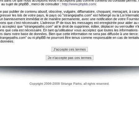
ement dans ce que nous acceptons et/ou n’acceptons pas comme contenu ou conduite permis. 
 au sujet de phpBB , merci de consulter :
http://www.phpbb.com/
.
 pas publier de contenu abusif, obscène, vulgaire, diffamatoire, choquant, menaçant, à cara
gresser les lois de votre pays, le pays où “strangepaths.com” est hébergé ou la Loi Internatio
un bannissement immédiat et de manière permanente, avec une notification de votre Fournis
geons que c’est nécessaire. L’adresse IP de tous les messages est enregistrée pour aider au
 acceptez que “strangepaths.com” ait le droit de supprimer, éditer, déplacer ou verrouiller n’
ns que cela est nécessaire. En tant qu’utilisateur vous acceptez que toutes les information
es dans notre base de données. Bien que cette information ne sera pas diffusée à une tierce 
trangepaths.com” ou ni phpBB ne pourront être tenus comme responsable en cas de tentativ
 données.
Copyright 2006-2008 Strange Paths, all rights reserved.