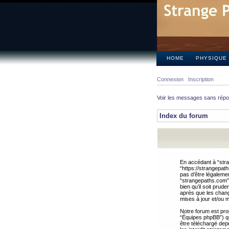
HOME
PHYSIQUE
Connexion
Inscription
Voir les messages sans rép
Index du forum
En accédant à “stra
“https://strangepat
pas d’être légalemen
“strangepaths.com”.
bien qu’il soit pru
après que les chang
mises à jour et/ou m
Notre forum est pro
“Équipes phpBB”) qui
être téléchargé dep