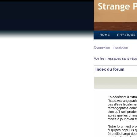
HOME
PHYSIQUE
Connexion
Inscription
Voir les messages sans rép
Index du forum
En accédant à “stra
“https://strangepat
pas d’être légalemen
“strangepaths.com”.
bien qu’il soit pru
après que les chang
mises à jour et/ou m
Notre forum est pro
“Équipes phpBB”) qui
être téléchargé dep