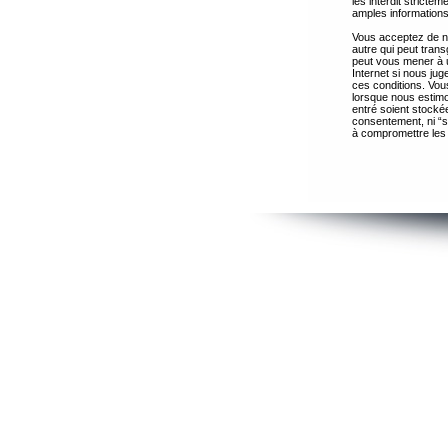
les interdit strict
amples informations
Vous acceptez de ne
autre qui peut trans
peut vous mener à 
Internet si nous ju
ces conditions. Vous
lorsque nous estimo
entré soient stocké
consentement, ni “s
à compromettre les