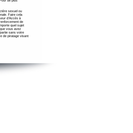
Pour de plus
ctère sexuel ou
nale. Faire cela
seur d’Accès à
 renforcement de
importe quel sujet
s que vous avez
partie sans votre
e de piratage visant