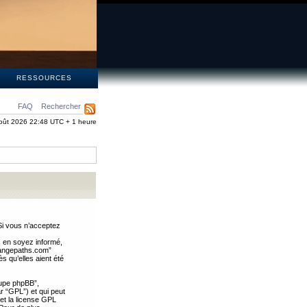
S
RESSOURCES
FAQ
Rechercher
oût 2026 22:48 UTC + 1 heure
Si vous n’acceptez
s en soyez informé,
trangepaths.com”
 qu’elles aient été
oupe phpBB”,
ar “GPL”) et qui peut
 et la license GPL