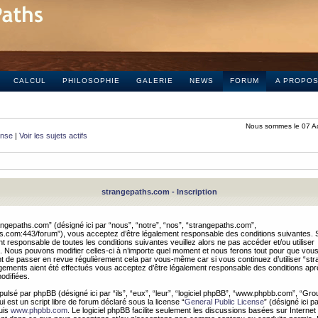
CALCUL
PHILOSOPHIE
GALERIE
NEWS
FORUM
A PROPO
Nous sommes le 07 A
onse
|
Voir les sujets actifs
strangepaths.com - Inscription
ngepaths.com” (désigné ici par “nous”, “notre”, “nos”, “strangepaths.com”,
hs.com:443/forum”), vous acceptez d’être légalement responsable des conditions suivantes. 
t responsable de toutes les conditions suivantes veuillez alors ne pas accéder et/ou utiliser
 Nous pouvons modifier celles-ci à n’importe quel moment et nous ferons tout pour que vou
dent de passer en revue régulièrement cela par vous-même car si vous continuez d’utiliser “s
ements aient été effectués vous acceptez d’être légalement responsable des conditions après
odifiées.
pulsé par phpBB (désigné ici par “ils”, “eux”, “leur”, “logiciel phpBB”, “www.phpbb.com”, “Gr
 est un script libre de forum déclaré sous la license “
General Public License
” (désigné ici p
uis
www.phpbb.com
. Le logiciel phpBB facilite seulement les discussions basées sur Internet