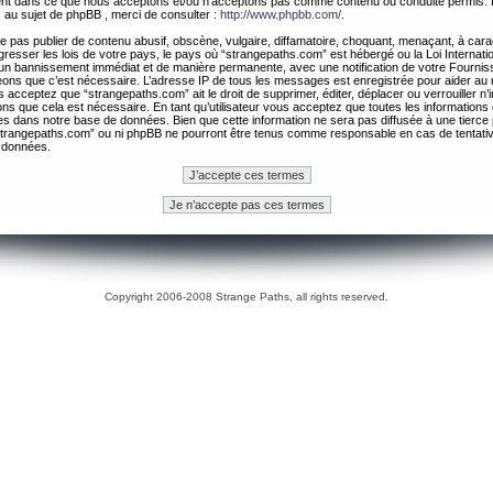
ement dans ce que nous acceptons et/ou n’acceptons pas comme contenu ou conduite permis. 
 au sujet de phpBB , merci de consulter :
http://www.phpbb.com/
.
 pas publier de contenu abusif, obscène, vulgaire, diffamatoire, choquant, menaçant, à cara
gresser les lois de votre pays, le pays où “strangepaths.com” est hébergé ou la Loi Internatio
un bannissement immédiat et de manière permanente, avec une notification de votre Fournis
geons que c’est nécessaire. L’adresse IP de tous les messages est enregistrée pour aider au
 acceptez que “strangepaths.com” ait le droit de supprimer, éditer, déplacer ou verrouiller n’
ns que cela est nécessaire. En tant qu’utilisateur vous acceptez que toutes les information
es dans notre base de données. Bien que cette information ne sera pas diffusée à une tierce 
trangepaths.com” ou ni phpBB ne pourront être tenus comme responsable en cas de tentativ
 données.
Copyright 2006-2008 Strange Paths, all rights reserved.