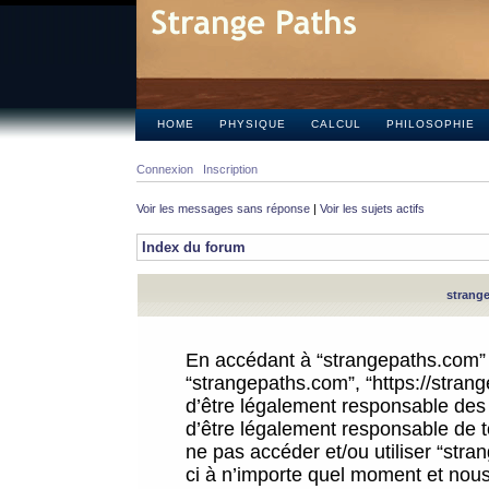
HOME
PHYSIQUE
CALCUL
PHILOSOPHIE
Connexion
Inscription
Voir les messages sans réponse
|
Voir les sujets actifs
Index du forum
strange
En accédant à “strangepaths.com” (d
“strangepaths.com”, “https://stra
d’être légalement responsable des 
d’être légalement responsable de to
ne pas accéder et/ou utiliser “str
ci à n’importe quel moment et nous