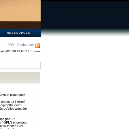
S
RESSOURCES
FAQ
Rechercher
oût 2026 08:49 UTC + 1 heure
Si vous n’acceptez
s en soyez informé,
trangepaths.com”
 qu’elles aient été
oupe phpBB”,
ar “GPL”) et qui peut
 et la license GPL