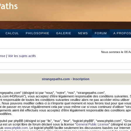
CALCUL
PHILOSOPHIE
GALERIE
NEWS
FORUM
A PROPO
Nous sommes le 06 A
onse
|
Voir les sujets actifs
strangepaths.com - Inscription
ngepaths.com” (désigné ici par “nous”, “notre”, “nos”, “strangepaths.com”,
hs.com:443/forum”), vous acceptez d’être légalement responsable des conditions suivantes. 
t responsable de toutes les conditions suivantes veuillez alors ne pas accéder et/ou utiliser
 Nous pouvons modifier celles-ci à n’importe quel moment et nous ferons tout pour que vou
dent de passer en revue régulièrement cela par vous-même car si vous continuez d’utiliser “s
ements aient été effectués vous acceptez d’être légalement responsable des conditions après
odifiées.
pulsé par phpBB (désigné ici par “ils”, “eux”, “leur”, “logiciel phpBB”, “www.phpbb.com”, “Gr
 est un script libre de forum déclaré sous la license “
General Public License
” (désigné ici p
uis
www.phpbb.com
. Le logiciel phpBB facilite seulement les discussions basées sur Internet