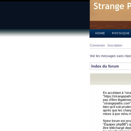
HOME
PHYSIQUE
Connexion
Inscription
Voir les messages sans rép
Index du forum
En accédant à “stra
“https://strangepat
pas d’être légalemen
“strangepaths.com”.
bien qu’il soit pru
après que les chang
mises à jour et/ou m
Notre forum est pro
“Équipes phpBB”) qui
être téléchargé dep