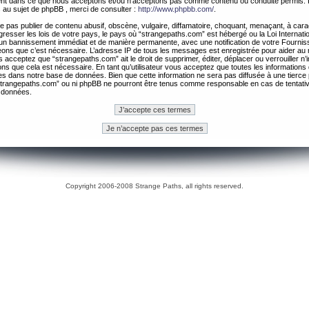
ement dans ce que nous acceptons et/ou n’acceptons pas comme contenu ou conduite permis. 
 au sujet de phpBB , merci de consulter :
http://www.phpbb.com/
.
 pas publier de contenu abusif, obscène, vulgaire, diffamatoire, choquant, menaçant, à cara
gresser les lois de votre pays, le pays où “strangepaths.com” est hébergé ou la Loi Internatio
un bannissement immédiat et de manière permanente, avec une notification de votre Fournis
geons que c’est nécessaire. L’adresse IP de tous les messages est enregistrée pour aider au
 acceptez que “strangepaths.com” ait le droit de supprimer, éditer, déplacer ou verrouiller n’
ns que cela est nécessaire. En tant qu’utilisateur vous acceptez que toutes les information
es dans notre base de données. Bien que cette information ne sera pas diffusée à une tierce 
trangepaths.com” ou ni phpBB ne pourront être tenus comme responsable en cas de tentativ
 données.
Copyright 2006-2008 Strange Paths, all rights reserved.