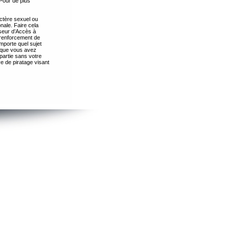
Pour de plus
ctère sexuel ou
nale. Faire cela
seur d’Accès à
 renforcement de
importe quel sujet
s que vous avez
partie sans votre
e de piratage visant