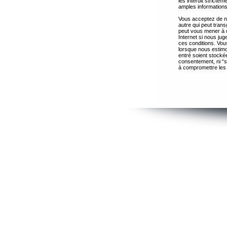
les interdit strict
amples informations
Vous acceptez de ne
autre qui peut trans
peut vous mener à 
Internet si nous ju
ces conditions. Vous
lorsque nous estimo
entré soient stocké
consentement, ni “s
à compromettre les