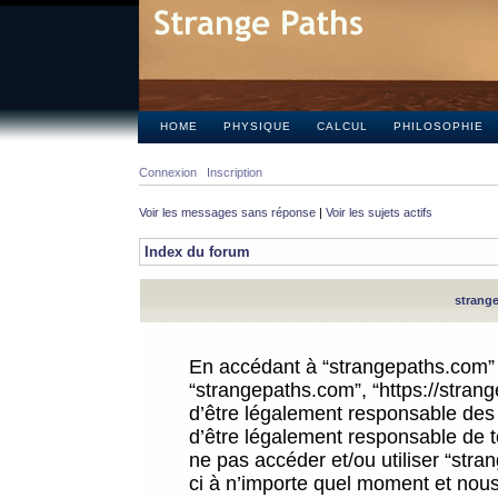
HOME
PHYSIQUE
CALCUL
PHILOSOPHIE
Connexion
Inscription
Voir les messages sans réponse
|
Voir les sujets actifs
Index du forum
strange
En accédant à “strangepaths.com” (d
“strangepaths.com”, “https://stra
d’être légalement responsable des 
d’être légalement responsable de to
ne pas accéder et/ou utiliser “str
ci à n’importe quel moment et nous