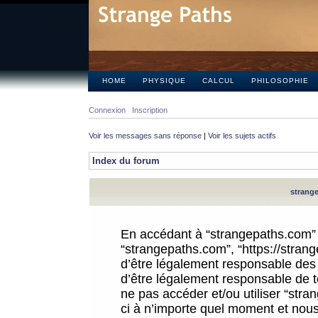
HOME
PHYSIQUE
CALCUL
PHILOSOPHIE
Connexion
Inscription
Voir les messages sans réponse
|
Voir les sujets actifs
Index du forum
strange
En accédant à “strangepaths.com” (d
“strangepaths.com”, “https://stra
d’être légalement responsable des 
d’être légalement responsable de to
ne pas accéder et/ou utiliser “str
ci à n’importe quel moment et nous