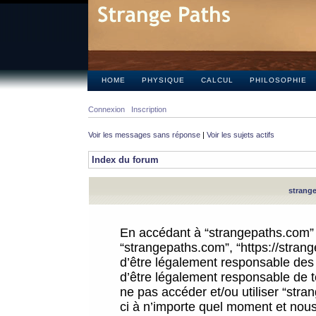
HOME
PHYSIQUE
CALCUL
PHILOSOPHIE
Connexion
Inscription
Voir les messages sans réponse
|
Voir les sujets actifs
Index du forum
strange
En accédant à “strangepaths.com” (d
“strangepaths.com”, “https://stra
d’être légalement responsable des 
d’être légalement responsable de to
ne pas accéder et/ou utiliser “str
ci à n’importe quel moment et nous