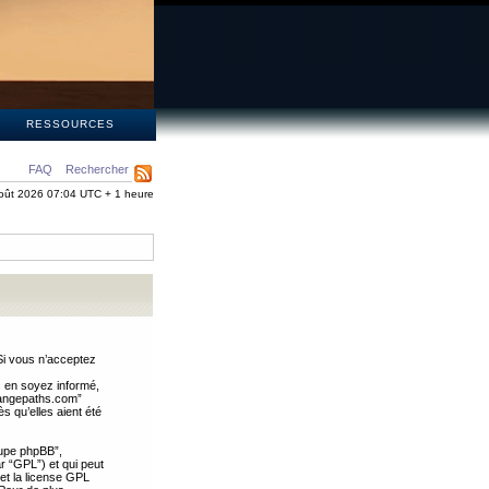
S
RESSOURCES
FAQ
Rechercher
oût 2026 07:04 UTC + 1 heure
Si vous n’acceptez
s en soyez informé,
trangepaths.com”
 qu’elles aient été
oupe phpBB”,
ar “GPL”) et qui peut
 et la license GPL