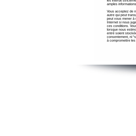
les interdit strict
amples informations
Vous acceptez de ne
autre qui peut trans
peut vous mener à 
Internet si nous ju
ces conditions. Vous
lorsque nous estimo
entré soient stocké
consentement, ni “s
à compromettre les