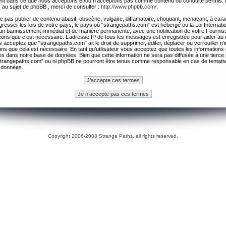
ement dans ce que nous acceptons et/ou n’acceptons pas comme contenu ou conduite permis. 
 au sujet de phpBB , merci de consulter :
http://www.phpbb.com/
.
 pas publier de contenu abusif, obscène, vulgaire, diffamatoire, choquant, menaçant, à cara
gresser les lois de votre pays, le pays où “strangepaths.com” est hébergé ou la Loi Internatio
un bannissement immédiat et de manière permanente, avec une notification de votre Fournis
geons que c’est nécessaire. L’adresse IP de tous les messages est enregistrée pour aider au
 acceptez que “strangepaths.com” ait le droit de supprimer, éditer, déplacer ou verrouiller n’
ns que cela est nécessaire. En tant qu’utilisateur vous acceptez que toutes les information
es dans notre base de données. Bien que cette information ne sera pas diffusée à une tierce 
trangepaths.com” ou ni phpBB ne pourront être tenus comme responsable en cas de tentativ
 données.
Copyright 2006-2008 Strange Paths, all rights reserved.