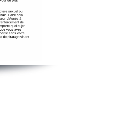
Pour de plus
ctère sexuel ou
nale. Faire cela
seur d’Accès à
 renforcement de
importe quel sujet
s que vous avez
partie sans votre
e de piratage visant