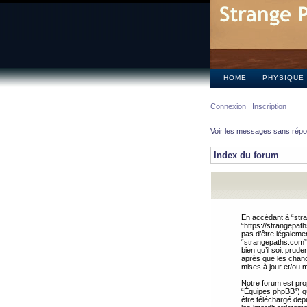
HOME
PHYSIQUE
Connexion
Inscription
Voir les messages sans rép
Index du forum
En accédant à “stra
“https://strangepat
pas d’être légalemen
“strangepaths.com”.
bien qu’il soit pru
après que les chang
mises à jour et/ou m
Notre forum est pro
“Équipes phpBB”) qui
être téléchargé dep