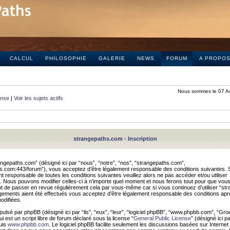
CALCUL
PHILOSOPHIE
GALERIE
NEWS
FORUM
A PROPO
Nous sommes le 07 A
onse
|
Voir les sujets actifs
strangepaths.com - Inscription
ngepaths.com” (désigné ici par “nous”, “notre”, “nos”, “strangepaths.com”,
hs.com:443/forum”), vous acceptez d’être légalement responsable des conditions suivantes. 
t responsable de toutes les conditions suivantes veuillez alors ne pas accéder et/ou utiliser
 Nous pouvons modifier celles-ci à n’importe quel moment et nous ferons tout pour que vou
dent de passer en revue régulièrement cela par vous-même car si vous continuez d’utiliser “s
ements aient été effectués vous acceptez d’être légalement responsable des conditions après
odifiées.
pulsé par phpBB (désigné ici par “ils”, “eux”, “leur”, “logiciel phpBB”, “www.phpbb.com”, “Gr
 est un script libre de forum déclaré sous la license “
General Public License
” (désigné ici p
uis
www.phpbb.com
. Le logiciel phpBB facilite seulement les discussions basées sur Internet