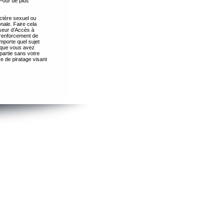
Pour de plus
ctère sexuel ou
nale. Faire cela
seur d’Accès à
 renforcement de
importe quel sujet
s que vous avez
partie sans votre
e de piratage visant