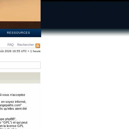
S
RESSOURCES
FAQ
Rechercher
oût 2026 16:55 UTC + 1 heure
Si vous n’acceptez
s en soyez informé,
trangepaths.com”
 qu’elles aient été
oupe phpBB”,
ar “GPL”) et qui peut
 et la license GPL