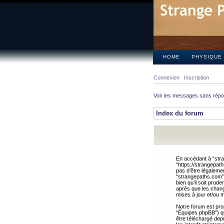
HOME
PHYSIQUE
Connexion
Inscription
Voir les messages sans rép
Index du forum
En accédant à “stra
“https://strangepat
pas d’être légalemen
“strangepaths.com”.
bien qu’il soit pru
après que les chang
mises à jour et/ou m
Notre forum est pro
“Équipes phpBB”) qui
être téléchargé dep