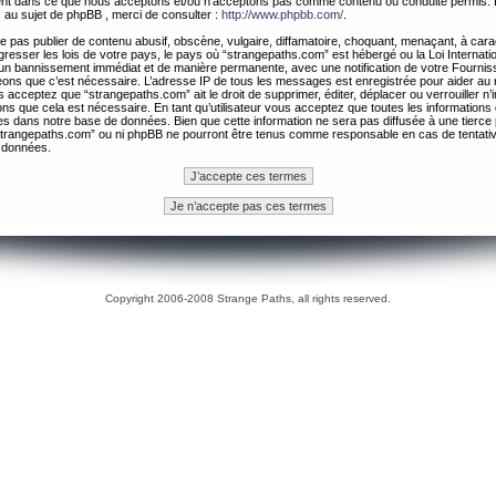
ement dans ce que nous acceptons et/ou n’acceptons pas comme contenu ou conduite permis. 
 au sujet de phpBB , merci de consulter :
http://www.phpbb.com/
.
 pas publier de contenu abusif, obscène, vulgaire, diffamatoire, choquant, menaçant, à cara
gresser les lois de votre pays, le pays où “strangepaths.com” est hébergé ou la Loi Internatio
un bannissement immédiat et de manière permanente, avec une notification de votre Fournis
geons que c’est nécessaire. L’adresse IP de tous les messages est enregistrée pour aider au
 acceptez que “strangepaths.com” ait le droit de supprimer, éditer, déplacer ou verrouiller n’
ns que cela est nécessaire. En tant qu’utilisateur vous acceptez que toutes les information
es dans notre base de données. Bien que cette information ne sera pas diffusée à une tierce 
trangepaths.com” ou ni phpBB ne pourront être tenus comme responsable en cas de tentativ
 données.
Copyright 2006-2008 Strange Paths, all rights reserved.