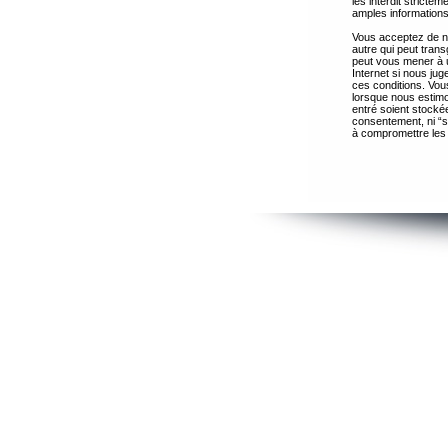
les interdit strict
amples informations
Vous acceptez de ne
autre qui peut trans
peut vous mener à 
Internet si nous ju
ces conditions. Vous
lorsque nous estimo
entré soient stocké
consentement, ni “s
à compromettre les