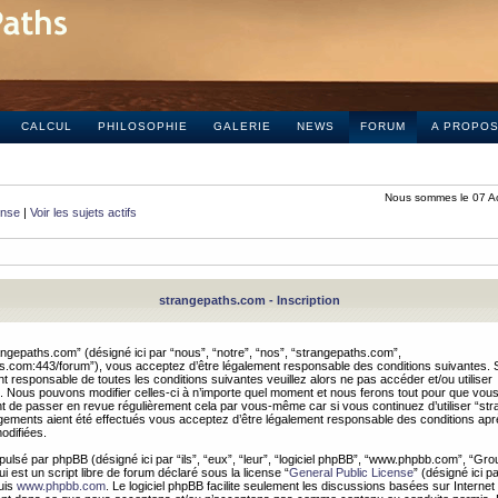
CALCUL
PHILOSOPHIE
GALERIE
NEWS
FORUM
A PROPO
Nous sommes le 07 A
onse
|
Voir les sujets actifs
strangepaths.com - Inscription
ngepaths.com” (désigné ici par “nous”, “notre”, “nos”, “strangepaths.com”,
hs.com:443/forum”), vous acceptez d’être légalement responsable des conditions suivantes. 
t responsable de toutes les conditions suivantes veuillez alors ne pas accéder et/ou utiliser
 Nous pouvons modifier celles-ci à n’importe quel moment et nous ferons tout pour que vou
dent de passer en revue régulièrement cela par vous-même car si vous continuez d’utiliser “s
ements aient été effectués vous acceptez d’être légalement responsable des conditions après
odifiées.
pulsé par phpBB (désigné ici par “ils”, “eux”, “leur”, “logiciel phpBB”, “www.phpbb.com”, “Gr
 est un script libre de forum déclaré sous la license “
General Public License
” (désigné ici p
uis
www.phpbb.com
. Le logiciel phpBB facilite seulement les discussions basées sur Internet