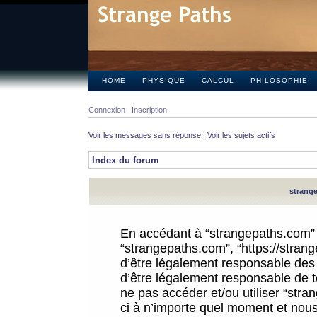
HOME
PHYSIQUE
CALCUL
PHILOSOPHIE
Connexion
Inscription
Voir les messages sans réponse
|
Voir les sujets actifs
Index du forum
strange
En accédant à “strangepaths.com” (d
“strangepaths.com”, “https://stra
d’être légalement responsable des 
d’être légalement responsable de to
ne pas accéder et/ou utiliser “str
ci à n’importe quel moment et nous