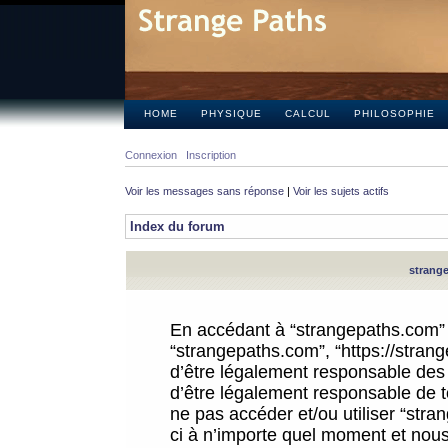
HOME
PHYSIQUE
CALCUL
PHILOSOPHIE
Connexion
Inscription
Voir les messages sans réponse
|
Voir les sujets actifs
Index du forum
strange
En accédant à “strangepaths.com” (d
“strangepaths.com”, “https://stra
d’être légalement responsable des 
d’être légalement responsable de to
ne pas accéder et/ou utiliser “str
ci à n’importe quel moment et nous