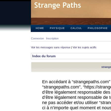
HOME
PHYSIQUE
CALCUL
PHILOSOPHIE
Connexion
Inscription
Voir les messages sans réponse
|
Voir les sujets actifs
Index du forum
strange
En accédant à “strangepaths.com” (d
“strangepaths.com”, “https://stra
d’être légalement responsable des 
d’être légalement responsable de to
ne pas accéder et/ou utiliser “str
ci à n’importe quel moment et nous