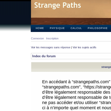
HOME
PHYSIQUE
CALCUL
PHILOSOPHIE
Connexion
Inscription
Voir les messages sans réponse
|
Voir les sujets actifs
Index du forum
strange
En accédant à “strangepaths.com” (d
“strangepaths.com”, “https://stra
d’être légalement responsable des 
d’être légalement responsable de to
ne pas accéder et/ou utiliser “str
ci à n’importe quel moment et nous