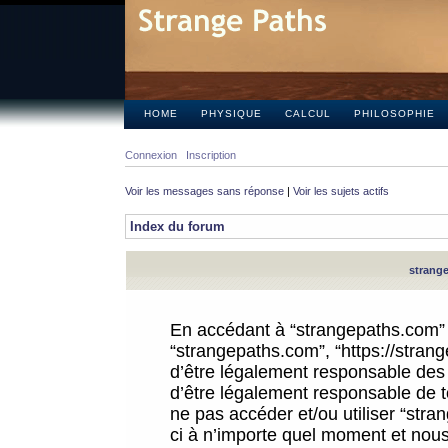
HOME
PHYSIQUE
CALCUL
PHILOSOPHIE
Connexion
Inscription
Voir les messages sans réponse
|
Voir les sujets actifs
Index du forum
strange
En accédant à “strangepaths.com” (d
“strangepaths.com”, “https://stra
d’être légalement responsable des 
d’être légalement responsable de to
ne pas accéder et/ou utiliser “str
ci à n’importe quel moment et nous