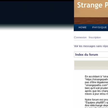
HOME
PHYSIQUE
Connexion
Inscription
Voir les messages sans rép
Index du forum
En accédant à “stra
“https://strangepat
pas d’être légalemen
“strangepaths.com”.
bien qu’il soit pru
après que les chang
mises à jour et/ou m
Notre forum est pro
“Équipes phpBB”) qui
être téléchargé dep