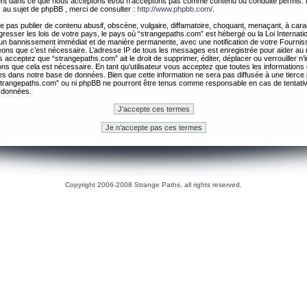
ement dans ce que nous acceptons et/ou n’acceptons pas comme contenu ou conduite permis. 
 au sujet de phpBB , merci de consulter :
http://www.phpbb.com/
.
 pas publier de contenu abusif, obscène, vulgaire, diffamatoire, choquant, menaçant, à cara
gresser les lois de votre pays, le pays où “strangepaths.com” est hébergé ou la Loi Internatio
un bannissement immédiat et de manière permanente, avec une notification de votre Fournis
geons que c’est nécessaire. L’adresse IP de tous les messages est enregistrée pour aider au
 acceptez que “strangepaths.com” ait le droit de supprimer, éditer, déplacer ou verrouiller n’
ns que cela est nécessaire. En tant qu’utilisateur vous acceptez que toutes les information
es dans notre base de données. Bien que cette information ne sera pas diffusée à une tierce 
trangepaths.com” ou ni phpBB ne pourront être tenus comme responsable en cas de tentativ
 données.
Copyright 2006-2008 Strange Paths, all rights reserved.