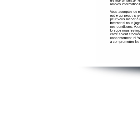
les interdit strict
amples informations
Vous acceptez de ne
autre qui peut trans
peut vous mener à 
Internet si nous ju
ces conditions. Vous
lorsque nous estimo
entré soient stocké
consentement, ni “s
à compromettre les