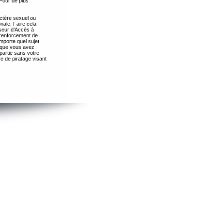
Pour de plus
ctère sexuel ou
nale. Faire cela
seur d’Accès à
 renforcement de
importe quel sujet
s que vous avez
partie sans votre
e de piratage visant