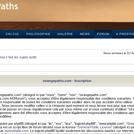
CALCUL
PHILOSOPHIE
GALERIE
NEWS
FORUM
A PROPO
Nous sommes le 07 A
onse
|
Voir les sujets actifs
strangepaths.com - Inscription
ngepaths.com” (désigné ici par “nous”, “notre”, “nos”, “strangepaths.com”,
hs.com:443/forum”), vous acceptez d’être légalement responsable des conditions suivantes. 
t responsable de toutes les conditions suivantes veuillez alors ne pas accéder et/ou utiliser
 Nous pouvons modifier celles-ci à n’importe quel moment et nous ferons tout pour que vou
dent de passer en revue régulièrement cela par vous-même car si vous continuez d’utiliser “s
ements aient été effectués vous acceptez d’être légalement responsable des conditions après
odifiées.
pulsé par phpBB (désigné ici par “ils”, “eux”, “leur”, “logiciel phpBB”, “www.phpbb.com”, “Gr
 est un script libre de forum déclaré sous la license “
General Public License
” (désigné ici p
uis
www.phpbb.com
. Le logiciel phpBB facilite seulement les discussions basées sur Internet