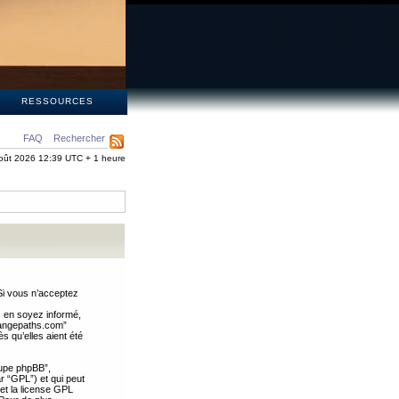
S
RESSOURCES
FAQ
Rechercher
oût 2026 12:39 UTC + 1 heure
Si vous n’acceptez
s en soyez informé,
trangepaths.com”
 qu’elles aient été
oupe phpBB”,
ar “GPL”) et qui peut
 et la license GPL