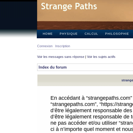
HOME
PHYSIQUE
CALCUL
PHILOSOPHIE
Connexion
Inscription
Voir les messages sans réponse
|
Voir les sujets actifs
Index du forum
strange
En accédant à “strangepaths.com” (d
“strangepaths.com”, “https://stra
d’être légalement responsable des 
d’être légalement responsable de to
ne pas accéder et/ou utiliser “str
ci à n’importe quel moment et nous