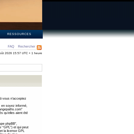
S
RESSOURCES
FAQ
Rechercher
oût 2026 15:57 UTC + 1 heure
Si vous n’acceptez
s en soyez informé,
trangepaths.com”
 qu’elles aient été
oupe phpBB”,
ar “GPL”) et qui peut
 et la license GPL