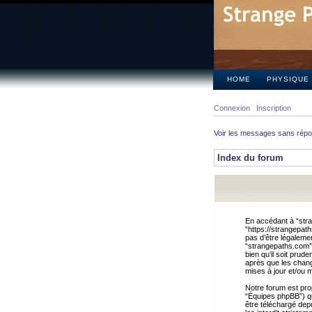
HOME
PHYSIQUE
Connexion
Inscription
Voir les messages sans rép
Index du forum
En accédant à “stra
“https://strangepat
pas d’être légalemen
“strangepaths.com”.
bien qu’il soit pru
après que les chang
mises à jour et/ou m
Notre forum est pro
“Équipes phpBB”) qui
être téléchargé dep