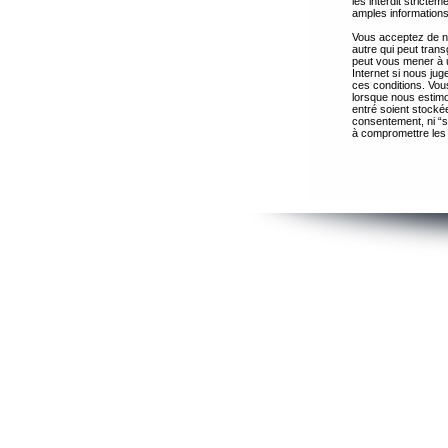
les interdit strict
amples informations
Vous acceptez de ne
autre qui peut trans
peut vous mener à 
Internet si nous ju
ces conditions. Vous
lorsque nous estimo
entré soient stocké
consentement, ni “s
à compromettre les