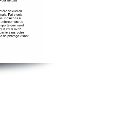
Pour de plus
ctère sexuel ou
nale. Faire cela
seur d’Accès à
 renforcement de
importe quel sujet
s que vous avez
partie sans votre
e de piratage visant