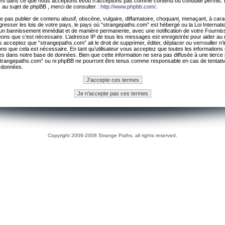
ement dans ce que nous acceptons et/ou n’acceptons pas comme contenu ou conduite permis. 
 au sujet de phpBB , merci de consulter :
http://www.phpbb.com/
.
 pas publier de contenu abusif, obscène, vulgaire, diffamatoire, choquant, menaçant, à cara
gresser les lois de votre pays, le pays où “strangepaths.com” est hébergé ou la Loi Internatio
un bannissement immédiat et de manière permanente, avec une notification de votre Fournis
geons que c’est nécessaire. L’adresse IP de tous les messages est enregistrée pour aider au
 acceptez que “strangepaths.com” ait le droit de supprimer, éditer, déplacer ou verrouiller n’
ns que cela est nécessaire. En tant qu’utilisateur vous acceptez que toutes les information
es dans notre base de données. Bien que cette information ne sera pas diffusée à une tierce 
trangepaths.com” ou ni phpBB ne pourront être tenus comme responsable en cas de tentativ
 données.
Copyright 2006-2008 Strange Paths, all rights reserved.