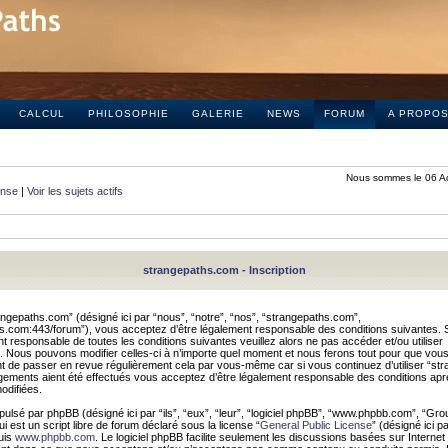
CALCUL
PHILOSOPHIE
GALERIE
NEWS
FORUM
A PROPO
Nous sommes le 06 A
onse
|
Voir les sujets actifs
strangepaths.com - Inscription
ngepaths.com” (désigné ici par “nous”, “notre”, “nos”, “strangepaths.com”,
hs.com:443/forum”), vous acceptez d’être légalement responsable des conditions suivantes. 
t responsable de toutes les conditions suivantes veuillez alors ne pas accéder et/ou utiliser
 Nous pouvons modifier celles-ci à n’importe quel moment et nous ferons tout pour que vou
dent de passer en revue régulièrement cela par vous-même car si vous continuez d’utiliser “s
ements aient été effectués vous acceptez d’être légalement responsable des conditions après
odifiées.
pulsé par phpBB (désigné ici par “ils”, “eux”, “leur”, “logiciel phpBB”, “www.phpbb.com”, “Gr
 est un script libre de forum déclaré sous la license “
General Public License
” (désigné ici p
uis
www.phpbb.com
. Le logiciel phpBB facilite seulement les discussions basées sur Internet