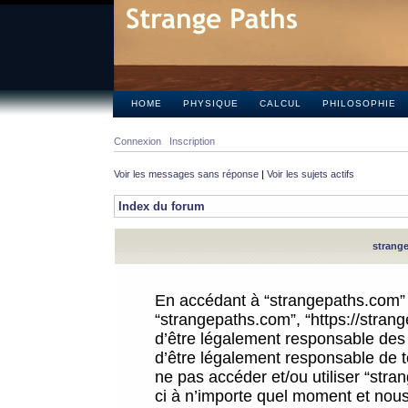
HOME
PHYSIQUE
CALCUL
PHILOSOPHIE
Connexion
Inscription
Voir les messages sans réponse
|
Voir les sujets actifs
Index du forum
strange
En accédant à “strangepaths.com” (d
“strangepaths.com”, “https://stra
d’être légalement responsable des 
d’être légalement responsable de to
ne pas accéder et/ou utiliser “str
ci à n’importe quel moment et nous