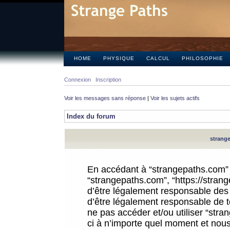
HOME
PHYSIQUE
CALCUL
PHILOSOPHIE
Connexion
Inscription
Voir les messages sans réponse
|
Voir les sujets actifs
Index du forum
strange
En accédant à “strangepaths.com” (d
“strangepaths.com”, “https://stra
d’être légalement responsable des 
d’être légalement responsable de to
ne pas accéder et/ou utiliser “str
ci à n’importe quel moment et nous